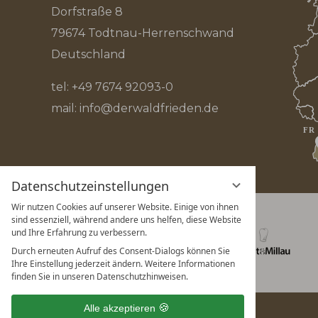
Dorfstraße 8
79674 Todtnau-Herrenschwand
Deutschland
tel:
+49 7674 92093-0
mail:
info@derwaldfrieden.de
Datenschutzeinstellungen
Wir nutzen Cookies auf unserer Website. Einige von ihnen
sind essenziell, während andere uns helfen, diese Website
und Ihre Erfahrung zu verbessern.
Vorherige
Logos
Durch erneuten Aufruf des Consent-Dialogs können Sie
Ihre Einstellung jederzeit ändern. Weitere Informationen
finden Sie in unseren Datenschutzhinweisen.
Alle akzeptieren