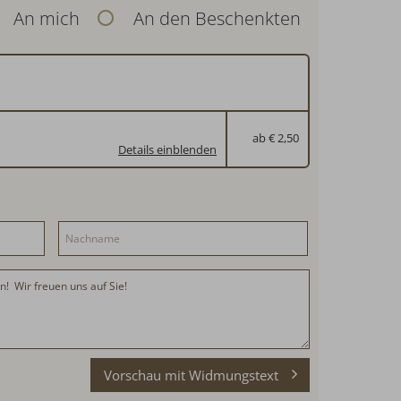
An mich
An den Beschenkten
ab € 2,50
Details einblenden
Vorschau mit Widmungstext