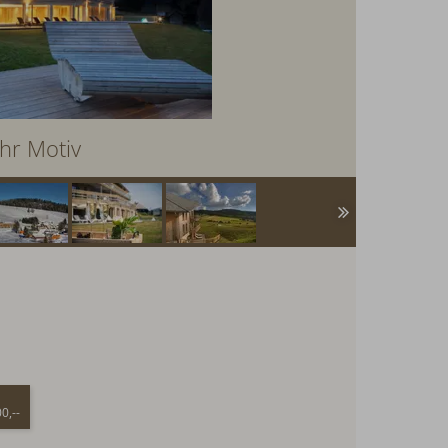
hr Motiv
0,--