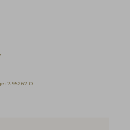
e
e
ge: 7.95262 O