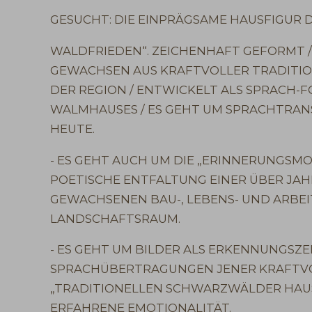
GESUCHT: DIE EINPRÄGSAME HAUSFIGUR 
WALDFRIEDEN“. ZEICHENHAFT GEFORMT /
GEWACHSEN AUS KRAFTVOLLER TRADITI
DER REGION / ENTWICKELT ALS SPRACH-
WALMHAUSES / ES GEHT UM SPRACHTRAN
HEUTE.
- ES GEHT AUCH UM DIE „ERINNERUNGSM
POETISCHE ENTFALTUNG EINER ÜBER J
GEWACHSENEN BAU-, LEBENS- UND ARBEI
LANDSCHAFTSRAUM.
- ES GEHT UM BILDER ALS ERKENNUNGSZE
SPRACHÜBERTRAGUNGEN JENER KRAFTVO
„TRADITIONELLEN SCHWARZWÄLDER HAU
ERFAHRENE EMOTIONALITÄT.