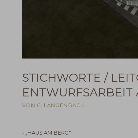
STICHWORTE / LEI
ENTWURFSARBEIT 
VON C. LANGENBACH
- „HAUS AM BERG“