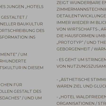
ZEIGT WUNDERBARE E
DES JUNGEN „HOTELS
ZIMMERMANNSTECHNIK 
DETAILENTWICKLUNGEN 
 GESTALTET /
IMMER WIEDER IM BLI
ONELLER BAUKULTUR
VON WIRTSCHAFTS-, AR
FORTSCHREIBUNG DES
DIE HAUSFORMEN UMBI
SFORMATION INS
„PROTOTYP“ / UND TH
GEBORGENHEIT / WÄRME
OMENTE“ / UM
- ES GEHT UM STRING
AHRHUNDERTE
VON NUTZUNGSZUSAM
TSKULTUR IN DIESEM
- „ÄSTHETISCHE STIMM
ICHEN FÜR
WÄREN ZIEL UND GLÜCK
LLEN GESTALT DES
- „HOTEL WALDFRIEDEN
SDACHES“ / UND UM
ORGANISATIONEN / S