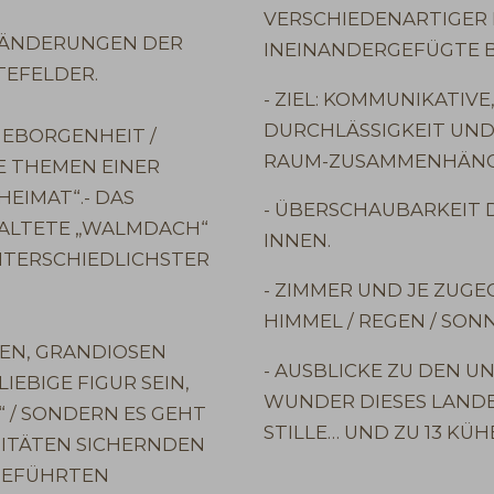
VERSCHIEDENARTIGER 
VERÄNDERUNGEN DER
INEINANDERGEFÜGTE B
TEFELDER.
- ZIEL: KOMMUNIKATIVE
DURCHLÄSSIGKEIT UND
 GEBORGENHEIT /
RAUM-ZUSAMMENHÄNG
E THEMEN EINER
EIMAT“.- DAS
- ÜBERSCHAUBARKEIT 
TALTETE „WALMDACH“
INNEN.
NTERSCHIEDLICHSTER
- ZIMMER UND JE ZUG
HIMMEL / REGEN / SONN
TEN, GRANDIOSEN
- AUSBLICKE ZU DEN 
EBIGE FIGUR SEIN,
WUNDER DIESES LANDES
 / SONDERN ES GEHT
STILLE… UND ZU 13 KÜ
TITÄTEN SICHERNDEN
RGEFÜHRTEN