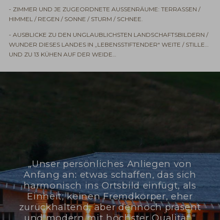
- ZIMMER UND JE ZUGEORDNETE AUSSENRÄUME: TERRASSEN /
HIMMEL / REGEN / SONNE / STURM / SCHNEE.
- AUSBLICKE ZU DEN UNGLAUBLICHSTEN LANDSCHAFTSBILDERN /
WUNDER DIESES LANDES IN „LEBENSSTIFTENDER“ WEITE / STILLE…
UND ZU 13 KÜHEN AUF DER WEIDE…
„Unser persönliches Anliegen von
Anfang an: etwas schaffen, das sich
harmonisch ins Ortsbild einfügt, als
Einheit; keinen Fremdkörper, eher
zurückhaltend, aber dennoch präsent
und modern mit höchster Qualität.“