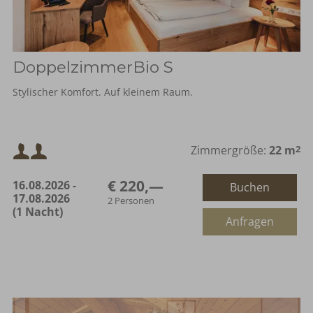
DoppelzimmerBio S
Stylischer Komfort. Auf kleinem Raum.
Mindestbelegung:
Zimmergröße:
22 m
2
€ 220,—
16.08.2026 -
Buchen
Maximalbelegung:
17.08.2026
2 Personen
(1 Nacht)
Anfragen