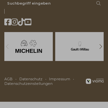
Suchbegriff
Suc
eingeben
Vorherige
Näc
Logos
Log
AGB
Datenschutz
Impressum
Datenschutzeinstellungen