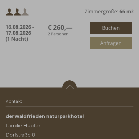
Mindestbelegung:
Zimmergröße:
66 m
2
€ 260,—
16.08.2026 -
Buchen
Maximalbelegung:
17.08.2026
2 Personen
(1 Nacht)
oder
Anfragen
Kontakt
derWaldfrieden naturparkhotel
Familie Hupfer
Dorfstraße 8