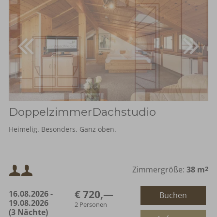
DoppelzimmerDachstudio
Heimelig. Besonders. Ganz oben.
Mindestbelegung:
Zimmergröße:
38 m
2
€ 720,—
16.08.2026 -
Buchen
Maximalbelegung:
19.08.2026
2 Personen
(3 Nächte)
oder