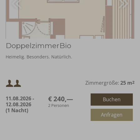
DoppelzimmerBio
Heimelig. Besonders. Natürlich.
Mindestbelegung:
Zimmergröße:
25 m
2
€ 240,—
11.08.2026 -
Buchen
Maximalbelegung:
12.08.2026
2 Personen
(1 Nacht)
oder
Anfragen